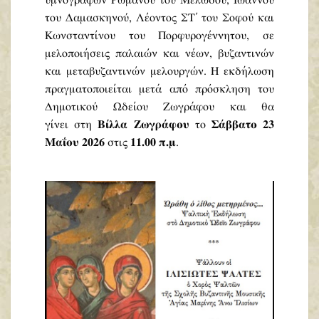
υμνογράφων Ρωμανού του Μελωδού, Ιωάννου
του Δαμασκηνού, Λέοντος ΣΤ΄ του Σοφού και
Κωνσταντίνου του Πορφυρογέννητου, σε
μελοποιήσεις παλαιών και νέων, βυζαντινών
και μεταβυζαντινών μελουργών. Η εκδήλωση
πραγματοποιείται μετά από πρόσκληση του
Δημοτικού Ωδείου Ζωγράφου και θα
γίνει στη
Βίλλα Ζωγράφου
το
Σάββατο 23
Μαΐου 2026
στις
11.00 π.μ
.