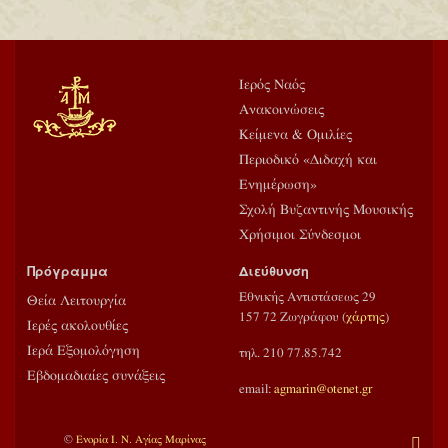
Ιερός Ναός
Ανακοινώσεις
Κείμενα & Ομιλίες
Περιοδικό «Διδαχή και
Ενημέρωση»
Σχολή Βυζαντινής Μουσικής
Χρήσιμοι Σύνδεσμοι
Πρόγραμμα
Διεύθυνση
Εθνικής Αντιστάσεως 29
Θεία Λειτουργία
157 72 Ζωγράφου (
χάρτης
)
Ιερές ακολουθίες
Ιερά Εξομολόγηση
τηλ. 210 77.85.742
Εβδομαδιαίες συνάξεις
email:
agmarin@otenet.gr
©
Ενορία Ι. Ν. Αγίας Μαρίνας