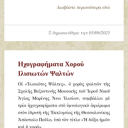
Διαβάστε περισσότερα εδώ
δημοσιεύθηκε την 05/09/2025
Ηχογραφήματα Χορού
Ιλισιωτών Ψαλτών
Οἱ «Ἰλισιῶτες Ψάλτες», ὁ χορὸς ψαλτῶν τῆς
Σχολῆς Βυζαντινῆς Μουσικῆς τοῦ Ἱεροῦ Ναοῦ
Ἁγίας Μαρίνης Ἄνω Ἰλισίων, συμβάλλει μὲ
τρία ἠχογραφήματα στὸ ὑμνολογικὸ ἀφιέρωμα
στὸν ἱδρυτὴ τῆς Ἐκκλησίας τῆς Θεσσαλονίκης
Ἀπόστολο Παῦλο, ὑπὸ τὸν τίτλο «Ἡ δόξα ἡμῶν
καὶ ἡ χαρά».